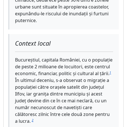
climatice, deoarece peste 90% dintre zonele
urbane sunt situate în apropierea coastelor,
expunându-le riscului de inundații și furtuni
puternice.
Context local
Bucureștiul, capitala României, cu o populație
de peste 2 milioane de locuitori, este centrul
economic, financiar, politic și cultural al țării.
1
În ultimul deceniu, s-a observat o migrație a
populației către orașele satelit din județul
Ilfov, iar granița dintre municipiu și acest
județ devine din ce în ce mai neclară, cu un
număr necunoscut de navetiști care
călătoresc zilnic între cele două zone pentru
a lucra.
2