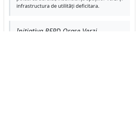
infrastructura de utilități deficitara.
Initiativa BERD Orase Verzi
BERD a introdus inițiativa "BERD Green Cities"
(cunoscută sub numele de "Programul Orase
Verzi") cu scopul de a asista orașele în
procesul lor de tranziție către un viitor mai
sustenabil, caracterizat prin emisii reduse de
carbon și o crestere a rezilienței. Această
inițiativă își propune să sprijine orașele în
identificarea și prioritizarea problemelor lor
de mediu cele mai urgente, furnizând în
același timp investiții și politici specifice
pentru a le aborda.
Planurile de acțiune pentru orașe verzi